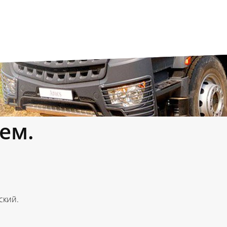
ем.
ский.