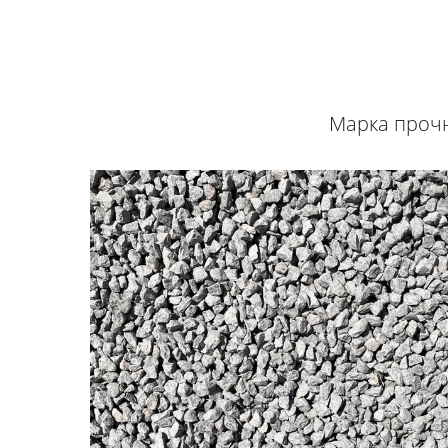
Марка прочно
Цены
от
поставщиков
Свой
парк
автотехники
Доставка
24/7