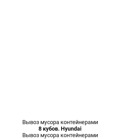
Частные
лица
Строительные
компании
Коттеджные
поселки
Садовые
товарищества
Клининговые
Вывоз мусора контейнерами
компании
8 кубов. Hyundai
Управляющие
Вывоз мусора контейнерами
компании