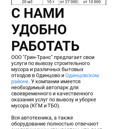
20 м3
10 т
от 27 000
от 10 000
С НАМИ
27 м3
15 т
от 31 000
от 12 000
32 м3
15 т
от 35 000
от 15 000
Экскаватор
от 2000
УДОБНО
JSB 4CX
час
РАБОТАТЬ
ООО "Грин-Транс" предлагает свои
услуги по вывозу строительного
мусора и различных бытовых
отходов в Одинцово и
Одинцовском
районе
. У компании имеется
необходимый автопарк для
своевременного и качественного
оказания услуг по вывозу и уборке
мусора (КГМ и ТБО).
Вся автотехника, а также
оборудование полностью отвечают